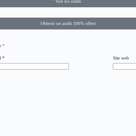
Voir les outils
Obtenir un audit 100% offert
ec
*
l
*
Site web