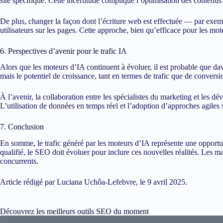
site spécifique. Cette incertitude complique l’optimisation des contenus e
De plus, changer la façon dont l’écriture web est effectuée — par exemp
utilisateurs sur les pages. Cette approche, bien qu’efficace pour les mo
6. Perspectives d’avenir pour le trafic IA
Alors que les moteurs d’IA continuent à évoluer, il est probable que da
mais le potentiel de croissance, tant en termes de trafic que de conversio
À l’avenir, la collaboration entre les spécialistes du marketing et les 
L’utilisation de données en temps réel et l’adoption d’approches agile
7. Conclusion
En somme, le trafic généré par les moteurs d’IA représente une opportun
qualifié, le SEO doit évoluer pour inclure ces nouvelles réalités. Les 
concurrents.
Article rédigé par Luciana Uchôa-Lefebvre, le 9 avril 2025.
Découvrez les meilleurs outils SEO du moment