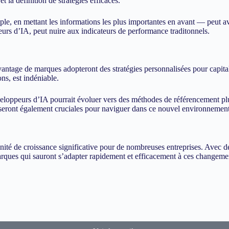
t la définition de stratégies efficaces.
le, en mettant les informations les plus importantes en avant — peut av
teurs d’IA, peut nuire aux indicateurs de performance traditonnels.
vantage de marques adopteront des stratégies personnalisées pour capital
ns, est indéniable.
développeurs d’IA pourrait évoluer vers des méthodes de référencement pl
s seront également cruciales pour naviguer dans ce nouvel environnement
ité de croissance significative pour de nombreuses entreprises. Avec de
marques qui sauront s’adapter rapidement et efficacement à ces changeme