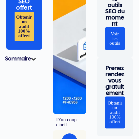
SEO
outils
offert
SEO du
Obtenir
mome
un
nt
audit
100%
Voir
offert
les
outils
Sommaire
Prenez
rendez
vous
gratuit
ement
Obtenir
un
audit
100%
D'un coup
offert
d'oeil