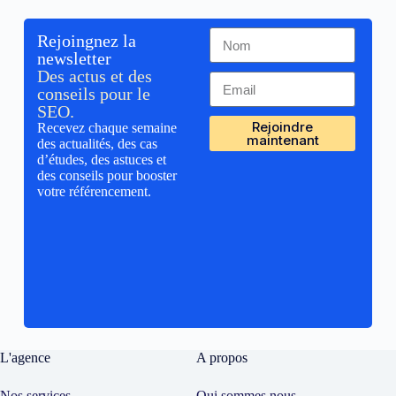
Rejoingnez la
newsletter
Des actus et des
conseils pour le
SEO.
Rejoindre
Recevez chaque semaine
maintenant
des actualités, des cas
d’études, des astuces et
des conseils pour booster
votre référencement.
L'agence
A propos
Nos services
Qui sommes nous