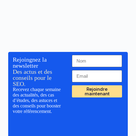
Rejoingnez la
newsletter
Des actus et des
conseils pour le
SEO.
Rejoindre
Recevez chaque semaine
maintenant
des actualités, des cas
d’études, des astuces et
des conseils pour booster
votre référencement.