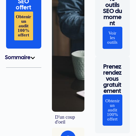
SEO
outils
offert
SEO du
Obtenir
mome
un
nt
audit
100%
Voir
offert
les
outils
Sommaire
Prenez
rendez
vous
gratuit
ement
Obtenir
un
audit
100%
D'un coup
offert
d'oeil