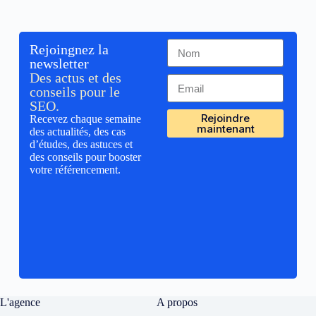
Rejoingnez la
newsletter
Des actus et des
conseils pour le
SEO.
Rejoindre
Recevez chaque semaine
maintenant
des actualités, des cas
d’études, des astuces et
des conseils pour booster
votre référencement.
L'agence
A propos